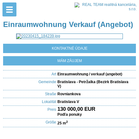
Einraumwohnung Verkauf (Angebot)
KONTAKTNÉ ÚDAJE
MÁM ZÁUJEM
Art
Einraumwohnung / verkauf (angebot)
Gemeinde
Bratislava - Petržalka (Bezirk Bratislava
V)
Straße
Rovniankova
Lokalität
Bratislava V
130 000,00 EUR
Preis
Podľa ponuky
Größe
2
25 m