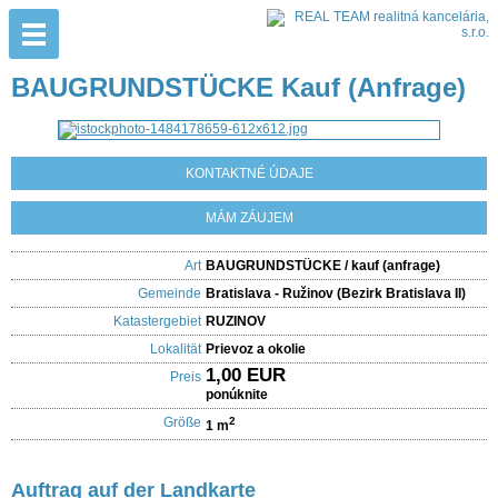
BAUGRUNDSTÜCKE Kauf (Anfrage)
KONTAKTNÉ ÚDAJE
MÁM ZÁUJEM
Art
BAUGRUNDSTÜCKE / kauf (anfrage)
Gemeinde
Bratislava - Ružinov (Bezirk Bratislava II)
Katastergebiet
RUZINOV
Lokalität
Prievoz a okolie
1,00 EUR
Preis
ponúknite
Größe
2
1 m
Auftrag auf der Landkarte