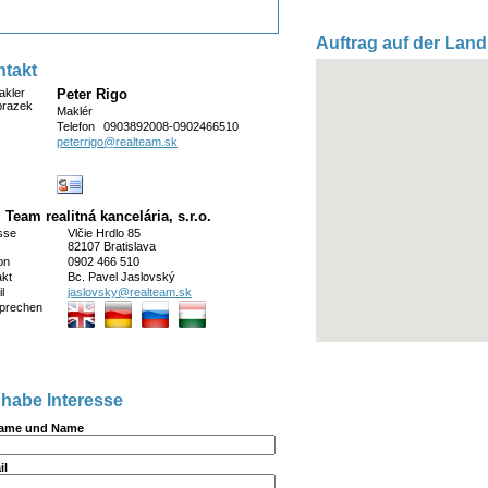
Auftrag auf der Land
takt
Peter Rigo
Maklér
Telefon
0903892008-0902466510
peterrigo@realteam.sk
 Team realitná kancelária, s.r.o.
sse
Vlčie Hrdlo 85
82107 Bratislava
on
0902 466 510
akt
Bc. Pavel Jaslovský
l
jaslovsky@realteam.sk
sprechen
 habe Interesse
ame und Name
il