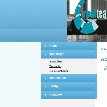
Home
Deta
Immobilien
Ac
Immobilien
Wir suche
Neue Nachfrage
Wir über uns
Služby
Kontakte