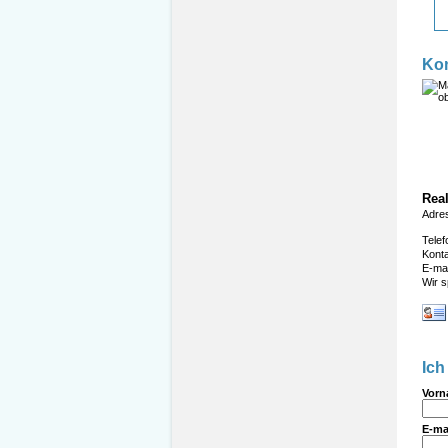
Kon
Real
Adre
Telef
Kont
E-mai
Wir 
Ich
Vorn
E-ma