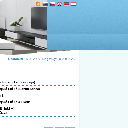
Geändert:
05.08.2026
Eingefügt:
05.08.2026
rboden / kauf (anfrage)
jská Lužná (Bezirk Senec)
vná
jská Lužná a Okolie
00 EUR
úknite
2